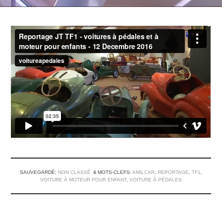
SAUVEGARDÉ:
NON CLASSÉ
MOTS-CLEFS:
AMILCAR
,
REPORTAGE
,
TF1
,
VOITURE À MOTEUR POUR ENFANT
,
VOITURE À PÉDALES