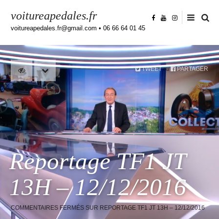
voitureapedales.fr
voitureapedales.fr@gmail.com • 06 66 64 01 45
TWEET
PARTAGER
ou
Reportage TF1 JT
13H – 12/12/2016
COMMENTAIRES FERMÉS
SUR REPORTAGE TF1 JT 13H – 12/12/2016