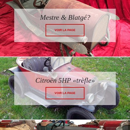
Mestre & Blatgé?
VOIR LA PAGE
Citroën 5HP «trèfle»
VOIR LA PAGE