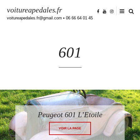
voitureapedales.fr
voitureapedales.fr@gmail.com • 06 66 64 01 45
601
Peugeot 601 L’Etoile
VOIR LA PAGE