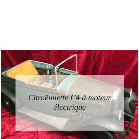
Citroënnette C4 à moteur
électrique