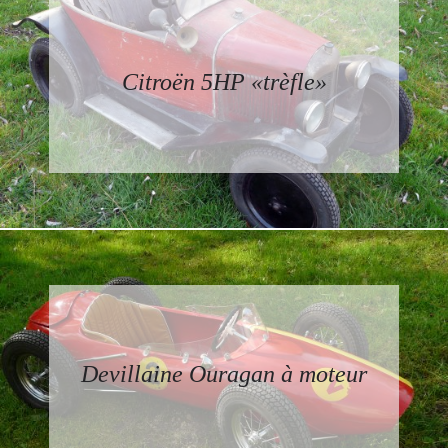
Citroën 5HP «trèfle»
Devillaine Ouragan à moteur