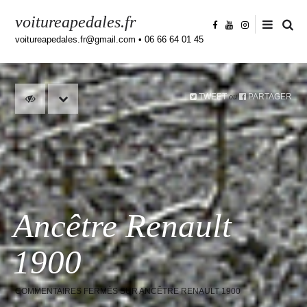
voitureapedales.fr
voitureapedales.fr@gmail.com • 06 66 64 01 45
TWEET
PARTAGER
ou
Ancêtre Renault
1900
COMMENTAIRES FERMÉS
SUR ANCÊTRE RENAULT 1900