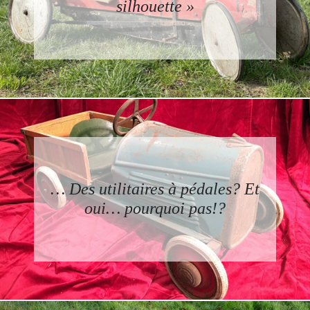
silhouette »
… Des utilitaires à pédales? Et
oui… pourquoi pas!?