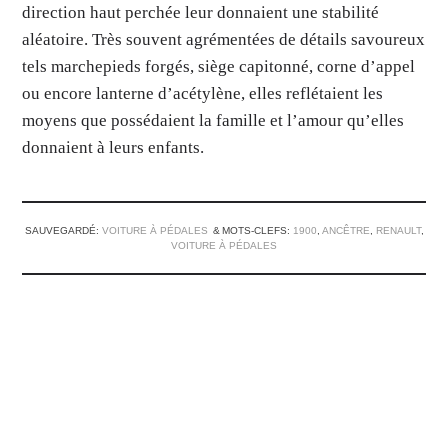
direction haut perchée leur donnaient une stabilité
aléatoire. Très souvent agrémentées de détails savoureux
tels marchepieds forgés, siège capitonné, corne d’appel
ou encore lanterne d’acétylène, elles reflétaient les
moyens que possédaient la famille et l’amour qu’elles
donnaient à leurs enfants.
SAUVEGARDÉ:
VOITURE À PÉDALES
MOTS-CLEFS:
1900
,
ANCÊTRE
,
RENAULT
,
VOITURE À PÉDALES