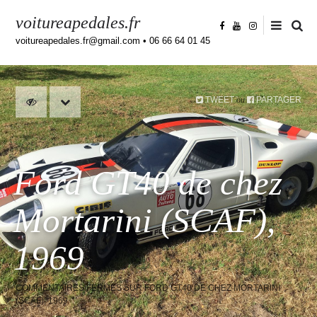
voitureapedales.fr
voitureapedales.fr@gmail.com • 06 66 64 01 45
TWEET
PARTAGER
ou
Ford GT40 de chez
Mortarini (SCAF),
1969
COMMENTAIRES FERMÉS
SUR FORD GT40 DE CHEZ MORTARINI
(SCAF), 1969