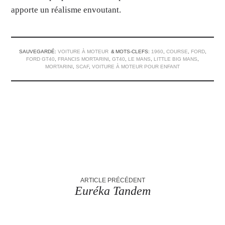
apporte un réalisme envoutant.
SAUVEGARDÉ:
VOITURE À MOTEUR
MOTS-CLEFS:
1960
,
COURSE
,
FORD
,
FORD GT40
,
FRANCIS MORTARINI
,
GT40
,
LE MANS
,
LITTLE BIG MANS
,
MORTARINI
,
SCAF
,
VOITURE À MOTEUR POUR ENFANT
ARTICLE PRÉCÉDENT
Euréka Tandem