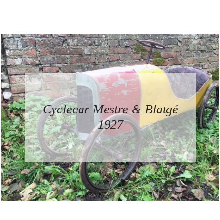
Cyclecar Mestre & Blatgé
1927