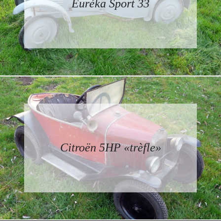
Euréka Sport 33
Citroën 5HP «trèfle»