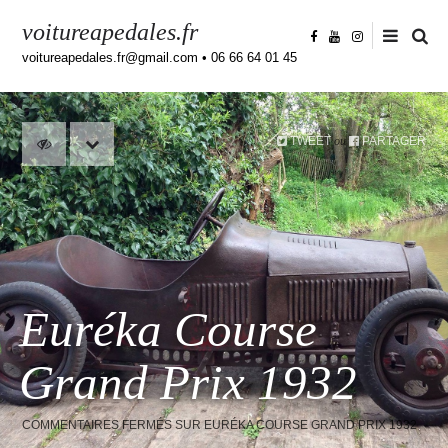
voitureapedales.fr
voitureapedales.fr@gmail.com • 06 66 64 01 45
TWEET
PARTAGER
ou
Euréka Course
Grand Prix 1932
COMMENTAIRES FERMÉS
SUR EURÉKA COURSE GRAND PRIX 1932