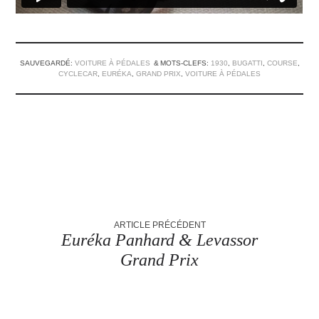
SAUVEGARDÉ:
VOITURE À PÉDALES
MOTS-CLEFS:
1930
,
BUGATTI
,
COURSE
,
CYCLECAR
,
EURÉKA
,
GRAND PRIX
,
VOITURE À PÉDALES
ARTICLE PRÉCÉDENT
Euréka Panhard & Levassor
Grand Prix